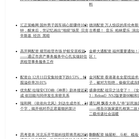
料
汇正策略网 国外男子因车祸心脏骤停10分
德润配资 万人惊叹的库伦奇
钟，醒来后，凭记忆画出“地狱”场景_贝克
古希腊！_音乐_柏林爱乐_演
辛斯基_经历_黑暗
高开网配资 规范租赁市场 护航安居权益
金桥大通配资 福州重要通知
——通辽市房产事务服务中心扎实做好住
区！
房租赁事务服务工作
配资台 12月11日安集转债下跌0.53%，转
金河配资 香港著名女星找追
股溢价率20.01%
子，被对方拒绝，偷偷完成冻
优先配 拉瑞安CEO称《神界》剧本接近完
盛康优配 祖宗之法变了！ 《
成 依旧能与同伴发生亲密关系
3：Reload》NS2版更新60帧
瑞和网 《依依向北风》刘达生成市长，34
通弘网 飘香大串儿“串”起民
个字，揭开他对乔正君最狠的算计
——维吾尔族家庭扎根第二故
二载传递社会温暖
思考资本 河北乐开节能科技即将亮相2026
翻翻配资 抽屉柜、斗柜、梳妆