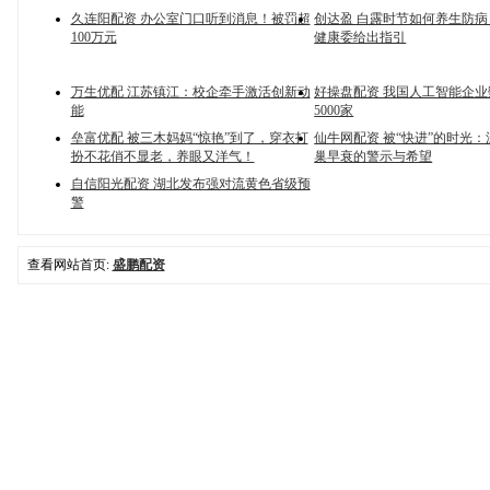
久连阳配资 办公室门口听到消息！被罚超
创达盈 白露时节如何养生防
100万元
健康委给出指引
万生优配 江苏镇江：校企牵手激活创新动
好操盘配资 我国人工智能企
能
5000家
垒富优配 被三木妈妈“惊艳”到了，穿衣打
仙牛网配资 被“快进”的时光
扮不花俏不显老，养眼又洋气！
巢早衰的警示与希望
自信阳光配资 湖北发布强对流黄色省级预
警
查看网站首页:
盛鹏配资