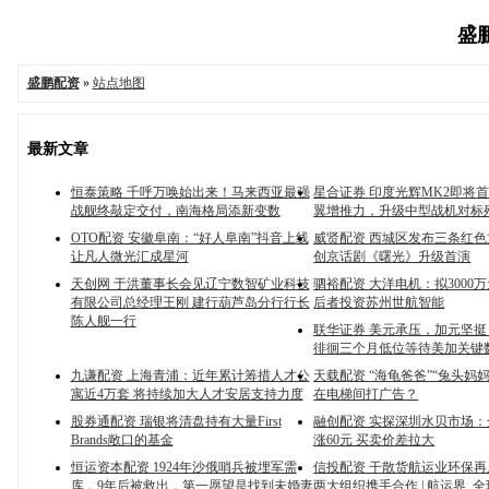
盛鹏
盛鹏配资
»
站点地图
最新文章
恒泰策略 千呼万唤始出来！马来西亚最强
星合证券 印度光辉MK2即将
战舰终敲定交付，南海格局添新变数
翼增推力，升级中型战机对标歼
OTO配资 安徽阜南：“好人阜南”抖音上线
威贤配资 西城区发布三条红色
让凡人微光汇成星河
创京话剧《曙光》升级首演
天创网 于洪董事长会见辽宁数智矿业科技
驷裕配资 大洋电机：拟3000
有限公司总经理王刚 建行葫芦岛分行行长
后者投资苏州世航智能
陈人舰一行
联华证券 美元承压，加元坚挺
徘徊三个月低位等待美加关键
九谦配资 上海青浦：近年累计筹措人才公
天载配资 “海龟爸爸”“兔头妈
寓近4万套 将持续加大人才安居支持力度
在电梯间打广告？
股券通配资 瑞银将清盘持有大量First
融创配资 实探深圳水贝市场
Brands敞口的基金
涨60元 买卖价差拉大
恒运资本配资 1924年沙俄哨兵被埋军需
信投配资 干散货航运业环保
库，9年后被救出，第一愿望是找到未婚妻
两大组织携手合作 | 航运界_全