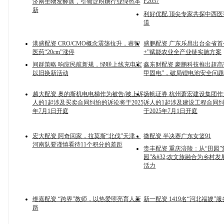
F2057
济南生物发酵展，引领淀粉糖行业绿色革
新
利好优配 顶尖专家共探中西
道
港盛配资 CRO/CMO概念震荡拉升，睿智
盛鹏配资 广东乐昌出台全省首
医药“20cm”涨停
+”赋能农业全产业链实施方案
间群策略 响应民航新规，绿联上线充电宝
鑫东财配资 豪鹏科技推出超高
以旧换新活动
甲固电”，破局锂电池安全问
越大配资 奥的斯机电电梯作为被告/被上诉
扬帆证券 杭州萧宏建设集团作
人的1起涉及买卖合同纠纷的诉讼将于2025
诉人的1起涉及建设工程合同
年7月1日开庭
于2025年7月1日开庭
宏大配资 阿奇回家，拉莫斯“北伐”天津，
微配资 半决赛广东女篮91
河南队要谨慎看待11个积分的差距
贵丰配资 重庆涪陵：从“田园”
园”&#32;农文旅融合为乡村
活力
维嘉配资 “跨界”教师，以热爱照亮育人新
新一配资 1419名“河北福嫂”
路