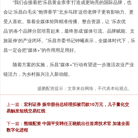
“我们会接着把‘乐昌黄金柰李’打造成更响亮的国际品牌，也
会让‘乐昌白毛尖’‘炮弹香芋’‘北乡马蹄’这些老牌子更有影响力、更
受人喜欢。靠着全媒体矩阵精准传播、整合资源，让 ‘乐农优
品’的各个品牌分层培育起来，最终形成‘媒体引流、品牌赋能、文
旅延伸’的产业闭环。”乐昌市委书记钟曦表示，全媒体时代下，乐
昌一定会把“媒体+”的作用用足用好。
随着方案的实施，乐昌“媒体+”行动有望进一步激活农业产业
链活力，为乡村振兴注入新动能。
盛鹏配资提示：文章来自网络，不代表本站观点。
上一篇：
宏利证券 振华股份总经理拟被罚款10万元，儿子量化交
易触发短线交易红线
下一篇：
熊猫配资 中国平安聘任王晓航出任首席技术官 加速全面
数字化进程