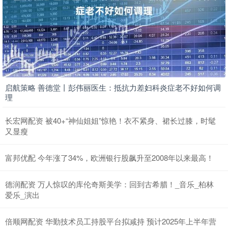
启航策略 善德堂丨彭伟丽医生：抵抗力差妇科炎症老不好如何调
理
长宏网配资 被40+“神仙姐姐”惊艳！衣不紧身、裙长过膝，时髦
又显瘦
富邦优配 今年涨了34%，欧洲银行股飙升至2008年以来最高！
德润配资 万人惊叹的库伦奇斯美学：回到古希腊！_音乐_柏林
爱乐_演出
倍顺网配资 华勤技术员工持股平台拟减持 预计2025年上半年营