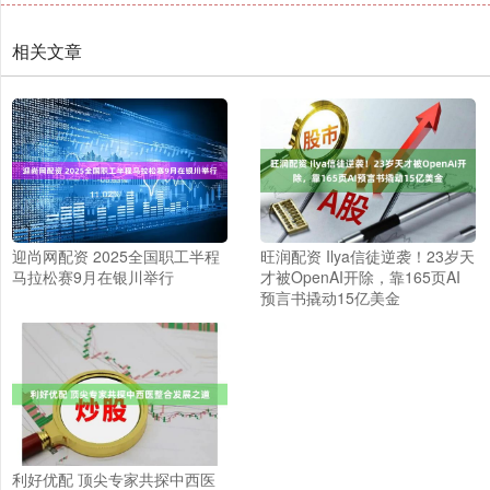
相关文章
迎尚网配资 2025全国职工半程
旺润配资 Ilya信徒逆袭！23岁天
马拉松赛9月在银川举行
才被OpenAI开除，靠165页AI
预言书撬动15亿美金
利好优配 顶尖专家共探中西医