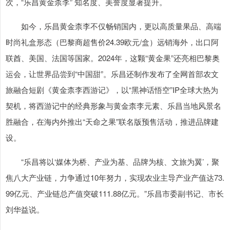
次，“乐昌黄金柰李” 知名度、美誉度显著提升。
如今，乐昌黄金柰李不仅畅销国内，更以高质量果品、高端
时尚礼盒形态（巴黎商超售价24.39欧元/盒）远销海外，出口阿
联酋、美国、法国等国家。2024年，这颗“黄金果”还亮相巴黎奥
运会，让世界品尝到“中国甜”。乐昌还制作发布了全网首部农文
旅融合短剧《黄金柰李西游记》，以“黑神话悟空”IP全球大热为
契机，将西游记中的经典形象与黄金柰李元素、乐昌当地风景名
胜融合，在海内外推出“天命之果”联名版预售活动，推进品牌建
设。
“乐昌将以‘媒体为桥、产业为基、品牌为核、文旅为翼’，聚
焦八大产业链，力争通过10年努力，实现农业主导产业产值达73.
99亿元、产业链总产值突破111.88亿元。”乐昌市委副书记、市长
刘华益说。