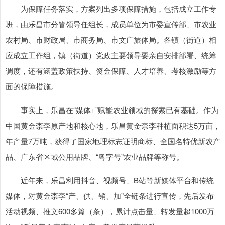
为保障任务落实，方案列出多项保障措施，包括成立工作专
班，由乐昌市分管领导任组长，成员单位为市委宣传部、市农业
农村局、市财政局、市商务局、市文广旅体局。各镇（街道）相
应成立工作组，镇（街道）党政主要领导要亲自安排部署、统筹
调度，还有涵盖政策扶持、资金保障、人才培养、考核激励等方
面的保障措施。
事实上，乐昌在“媒体+”赋能农业领域的探索已有基础。作为
中国黄金柰李原产地和核心地，乐昌黄金柰李种植面积达5万亩，
年产量7万吨，获得了国家地理标志证明商标、全国名特优新农产
品、广东省区域公用品牌、“粤字号”农业品牌等称号。
近年来，乐昌利用抖音、视频号、B站等新媒体平台和传统
媒体，对黄金柰李“产、供、销、加”全链条进行宣传，先后发布
活动视频、推文600多篇（条），累计点击量、转发量超1000万