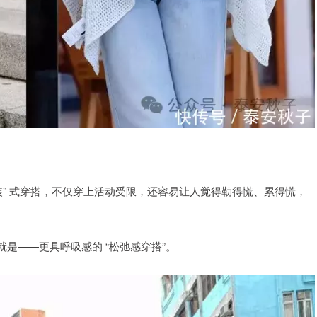
装” 式穿搭，不仅穿上活动受限，还容易让人觉得勒得慌、累得慌，
是——更具呼吸感的 “松弛感穿搭”。