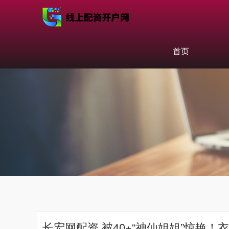
首页
长宏网配资 被40+“神仙姐姐”惊艳