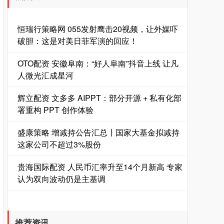
恒瑞行策略网 055发射鹰击20视频，让外媒吓
破胆：这是对美日菲军演的回应！
OTO配资 安徽阜南：“好人阜南”抖音上线 让凡
人微光汇成星河
辉立配资 文多多 AIPPT：部分开源 + 私有化部
署重构 PPT 创作体验
盛康策略 增减持公告汇总丨国家大基金拟减持
这家公司不超过3%股份
贵海国际配资 人民币汇率升至14个月新高 专家
认为双向波动仍是主基调
推荐资讯