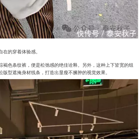
自在的穿着体验感。
棕褐色条纹裤，便是松弛感的绝佳诠释。另外，这种上下皆宽的组
松版型遮掩身材线条，打造出显瘦不臃肿的视觉效果。