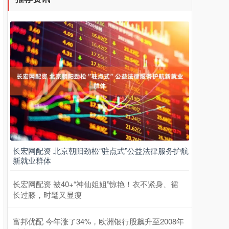
长宏网配资 北京朝阳劲松“驻点式”公益法律服务护航
新就业群体
长宏网配资 被40+“神仙姐姐”惊艳！衣不紧身、裙
长过膝，时髦又显瘦
富邦优配 今年涨了34%，欧洲银行股飙升至2008年