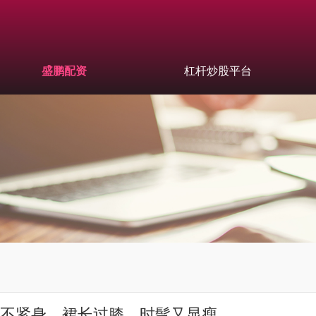
盛鹏配资
杠杆炒股平台
！衣不紧身、裙长过膝，时髦又显瘦