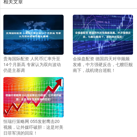
相关文章
贵海国际配资 人民币汇率升至
会操盘配资 德国四天对华频频
14个月新高 专家认为双向波动
发难，中方强硬反击，七艘巨舰
仍是主基调
南下，战机绕台巡航！
恒瑞行策略网 055发射鹰击20
视频，让外媒吓破胆：这是对美
日菲军演的回应！