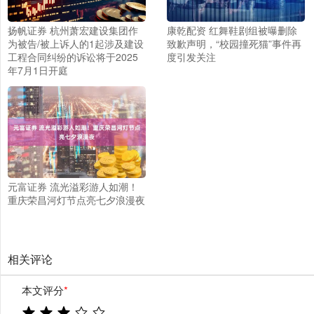
扬帆证券 杭州萧宏建设集团作
康乾配资 红舞鞋剧组被曝删除
为被告/被上诉人的1起涉及建设
致歉声明，“校园撞死猫”事件再
工程合同纠纷的诉讼将于2025
度引发关注
年7月1日开庭
元富证券 流光溢彩游人如潮！
重庆荣昌河灯节点亮七夕浪漫夜
相关评论
本文评分
*