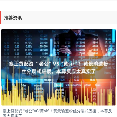
推荐资讯
塞上贷配资 “老公”VS“黄sir”！黄景瑜遭粉丝分裂式应援，本尊反
应太真实了