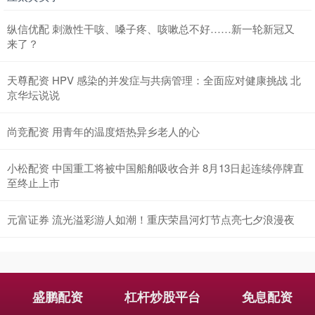
纵信优配 刺激性干咳、嗓子疼、咳嗽总不好……新一轮新冠又
来了？
天尊配资 HPV 感染的并发症与共病管理：全面应对健康挑战 北
京华坛说说
尚竞配资 用青年的温度焐热异乡老人的心
小松配资 中国重工将被中国船舶吸收合并 8月13日起连续停牌直
至终止上市
元富证券 流光溢彩游人如潮！重庆荣昌河灯节点亮七夕浪漫夜
盛鹏配资
杠杆炒股平台
免息配资