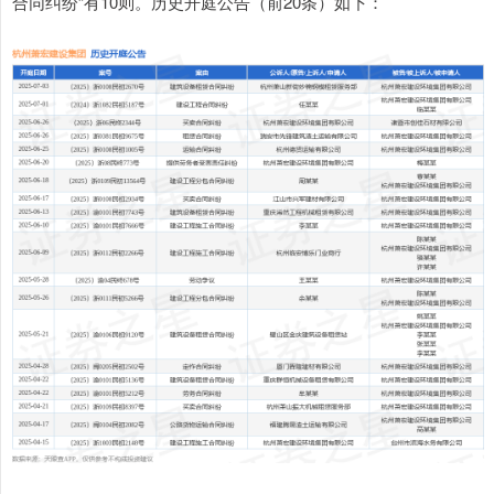
合同纠纷”有10则。历史开庭公告（前20条）如下：