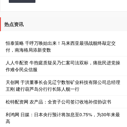
热点资讯
恒泰策略 千呼万唤始出来！马来西亚最强战舰终敲定交
付，南海格局添新变数
人人牛配资 牛煦庭质疑吴乃仁案司法双标，痛批民进党操
作难令民众信服
天创网 于洪董事长会见辽宁数智矿业科技有限公司总经理
王刚 建行葫芦岛分行行长陈人舰一行
松特配资网 农产品：全资子公司签订收地补偿协议书
利鸿网 日媒：日本央行预计将加息至0.75%，为30年来最
高