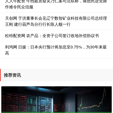
人人牛配资 牛煦庭质疑吴乃仁案司法双标，痛批民进党操
作难令民众信服
天创网 于洪董事长会见辽宁数智矿业科技有限公司总经理
王刚 建行葫芦岛分行行长陈人舰一行
松特配资网 农产品：全资子公司签订收地补偿协议书
利鸿网 日媒：日本央行预计将加息至0.75%，为30年来最
高
推荐资讯