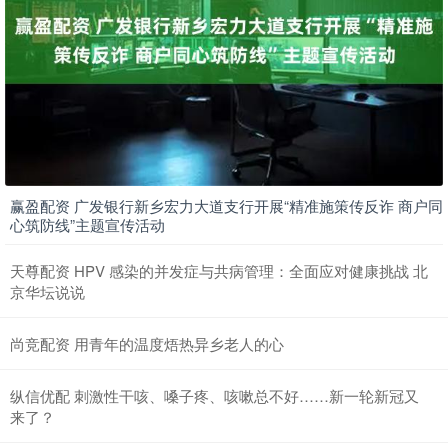
赢盈配资 广发银行新乡宏力大道支行开展“精准施策传反诈 商户同
心筑防线”主题宣传活动
天尊配资 HPV 感染的并发症与共病管理：全面应对健康挑战 北
京华坛说说
尚竞配资 用青年的温度焐热异乡老人的心
纵信优配 刺激性干咳、嗓子疼、咳嗽总不好……新一轮新冠又
来了？