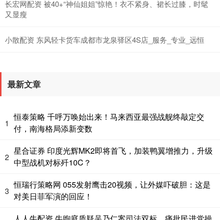
长宏网配资 被40+“神仙姐姐”惊艳！衣不紧身、裙长过膝，时髦
又显瘦
小散配资 东风轻卡货车成都市龙泉驿区4S店_服务_专业_远恒
最新文章
恒泰策略 千呼万唤始出来！马来西亚最强战舰终敲定交
1
付，南海格局添新变数
星合证券 印度光辉MK2即将首飞，加装鸭翼增推力，升级
2
中型战机对标歼10C？
恒瑞行策略网 055发射鹰击20视频，让外媒吓破胆：这是
3
对美日菲军演的回应！
人人牛配资 牛煦庭质疑吴乃仁案司法双标，痛批民进党操