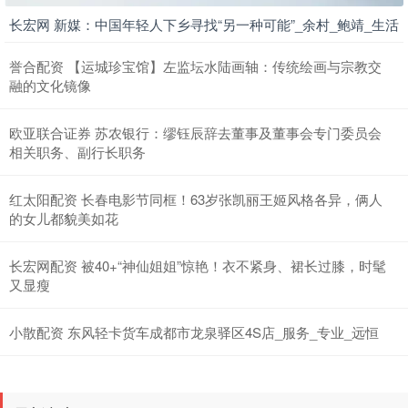
长宏网 新媒：中国年轻人下乡寻找“另一种可能”_余村_鲍靖_生活
誉合配资 【运城珍宝馆】左监坛水陆画轴：传统绘画与宗教交
融的文化镜像
欧亚联合证券 苏农银行：缪钰辰辞去董事及董事会专门委员会
相关职务、副行长职务
红太阳配资 长春电影节同框！63岁张凯丽王姬风格各异，俩人
的女儿都貌美如花
长宏网配资 被40+“神仙姐姐”惊艳！衣不紧身、裙长过膝，时髦
又显瘦
小散配资 东风轻卡货车成都市龙泉驿区4S店_服务_专业_远恒