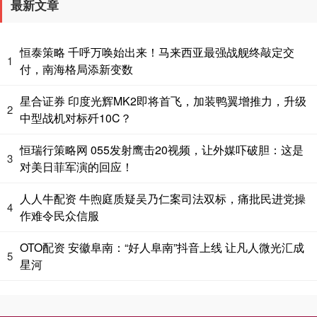
最新文章
恒泰策略 千呼万唤始出来！马来西亚最强战舰终敲定交
1
付，南海格局添新变数
星合证券 印度光辉MK2即将首飞，加装鸭翼增推力，升级
2
中型战机对标歼10C？
恒瑞行策略网 055发射鹰击20视频，让外媒吓破胆：这是
3
对美日菲军演的回应！
人人牛配资 牛煦庭质疑吴乃仁案司法双标，痛批民进党操
4
作难令民众信服
OTO配资 安徽阜南：“好人阜南”抖音上线 让凡人微光汇成
5
星河