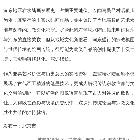
河东地区在水陆画发展史上占据重要地位。以闻喜吴吕村后稷庙
为例，其留存的丰富水陆画作品，集中体现了当地高超的艺术水
准与深厚的宗教文化积淀。尽管此幅左监坛水陆画轴未明确标注
与河东的直接关联，但从地域文化角度看，河东盛行的宗教氛围
与世代传承的绘画传统，很可能为此类作品的创作提供了丰沃土
壤，其影响潜移默化、深远绵长。
作为兼具艺术价值与历史意义的实物资料，左监坛水陆画轴不仅
展现了古代画工精湛的笔墨技艺，更成为解码传统宗教信仰与文
化交融的钥匙。它以鲜活的图像语言呈现了古人对神灵的敬畏，
让后人得以在色彩与线条的交织中，窥探到传统绘画与宗教文化
共生共荣的独特脉络。
发布于：北京市
盛鹏配资提示：文章来自网络，不代表本站观点。