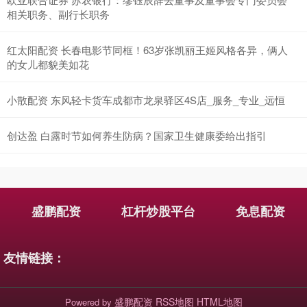
相关职务、副行长职务
红太阳配资 长春电影节同框！63岁张凯丽王姬风格各异，俩人
的女儿都貌美如花
小散配资 东风轻卡货车成都市龙泉驿区4S店_服务_专业_远恒
创达盈 白露时节如何养生防病？国家卫生健康委给出指引
盛鹏配资
杠杆炒股平台
免息配资
友情链接：
盛鹏配资
RSS地图
HTML地图
Powered by