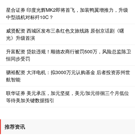
星合证券 印度光辉MK2即将首飞，加装鸭翼增推力，升级
中型战机对标歼10C？
威贤配资 西城区发布三条红色文旅线路 原创京话剧《曙
光》升级首演
升富配资 贷款违规！顺德农商行被罚500万，风险总监陈卫
恒同步受罚
驷裕配资 大洋电机：拟3000万元认购基金 后者投资苏州世
航智能
联华证券 美元承压，加元坚挺，美元/加元徘徊三个月低位
等待美加关键数据指引
推荐资讯