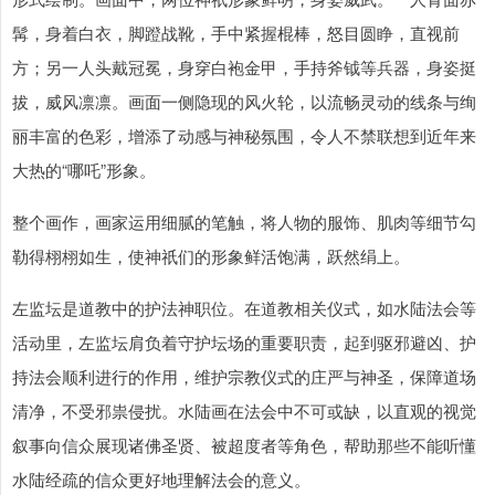
髯，身着白衣，脚蹬战靴，手中紧握棍棒，怒目圆睁，直视前
方；另一人头戴冠冕，身穿白袍金甲，手持斧钺等兵器，身姿挺
拔，威风凛凛。画面一侧隐现的风火轮，以流畅灵动的线条与绚
丽丰富的色彩，增添了动感与神秘氛围，令人不禁联想到近年来
大热的“哪吒”形象。
整个画作，画家运用细腻的笔触，将人物的服饰、肌肉等细节勾
勒得栩栩如生，使神祇们的形象鲜活饱满，跃然绢上。
左监坛是道教中的护法神职位。在道教相关仪式，如水陆法会等
活动里，左监坛肩负着守护坛场的重要职责，起到驱邪避凶、护
持法会顺利进行的作用，维护宗教仪式的庄严与神圣，保障道场
清净，不受邪祟侵扰。水陆画在法会中不可或缺，以直观的视觉
叙事向信众展现诸佛圣贤、被超度者等角色，帮助那些不能听懂
水陆经疏的信众更好地理解法会的意义。