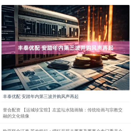
丰泰优配 安踏年内第三波并购风声再起
誉合配资 【运城珍宝馆】左监坛水陆画轴：传统绘画与宗教交
融的文化镜像
欧亚联合证券 苏农银行：缪钰辰辞去董事及董事会专门委员会