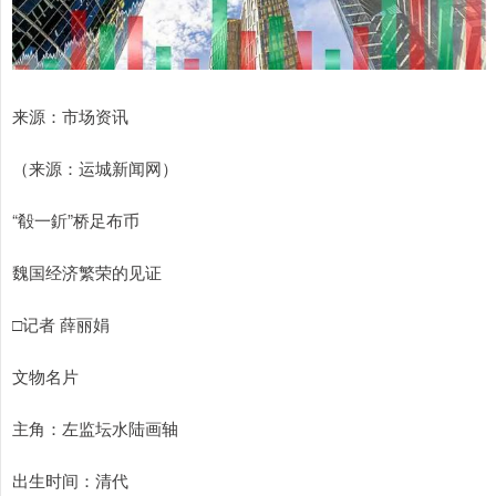
来源：市场资讯
（来源：运城新闻网）
“殽一釿”桥足布币
魏国经济繁荣的见证
□记者 薛丽娟
文物名片
主角：左监坛水陆画轴
出生时间：清代