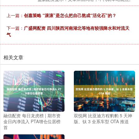
上一篇：
创嘉策略 “滚滚”是怎么把自己熬成“活化石”的？
下一篇：
广盛网配资 四川陕西河南湖北等地有较强降水和对流天
气
相关文章
融信配资 每日龙虎榜 | 期市资
双悦网 比亚迪方程豹豹 5 天神
金日内净流入 PTA增仓位居榜
版、钛 3 全系车型 OTA 推送
首