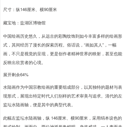
尺寸：纵146厘米、横90厘米
藏宝地：盐湖区博物馆
中国绘画历史悠久，从远古的彩陶纹饰到如今丰富多样的绘画形
式，其间经历了漫长的探索历程。俗话说，“画如其人”，一幅
画，不只是视觉的呈现，更是创作者精神世界的映射，甚至也能
反映出欣赏者的心境。
展开剩余64%
水陆画作为中国宗教绘画的重要组成部分，以其独特的题材与表
现形式，展现出特定时代人们别样的艺术审美与追求。清代的左
监坛水陆画轴，便是其中的典型代表。
此幅左监坛水陆画轴，纵 146厘米、横90厘米，采用绢本设色的
形式绘制。画面中，两位神祇形象鲜明，身姿威武。一人青面赤