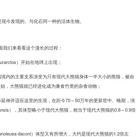
是现今发现的、与化石同一种的活体生物。
面我们来看看这个漫长的过程：
rarctos）开始在地球上出现；
中国境内的主要支系演变为只有现代大熊猫身体一半大小的熊猫，被命
这个时候开始，大熊猫就已经进化成为兼食竹类的杂食动物；
林延伸并适应这里的生境，在距今70～50万年的更新世中、晚期，演
wulishansis），其体型略小于现代大熊猫，相当于现代大熊猫的0.8～0.9倍
anoleuea daconi）体型又有所增大，大约是现代大熊猫的1.2倍左