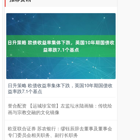
日升策略 欧债收益率集体下跌，英国10年期国债收
益率跌7.1个基点
誉合配资 【运城珍宝馆】左监坛水陆画轴：传统绘
画与宗教交融的文化镜像
欧亚联合证券 苏农银行：缪钰辰辞去董事及董事会
专门委员会相关职务、副行长职务