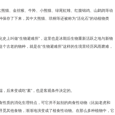
，大熊猫、金丝猴、牛羚、小熊猫、绿尾虹雉、红腹锦鸡、山鹧鸪等动
种保存了下来，其中大熊猫、珙桐等还被称为“活化石”的动植物类
化史上叫做“生物避难所”，这里也是冰期后生物重新活跃之地与新物
这个古老的物种，就是在“生物避难所”这样的生境里经历风雨磨难，
，后来变成吃“素”，也是客观条件决定的。
食性质的消化生理特点，可它并不如别的肉食性动物（比如老虎和
寻觅其他食物，渐渐地演变成了植食性动物。在那么多种植物中，它