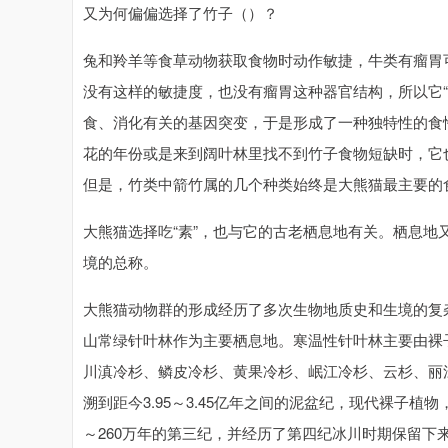
又为何偏偏选择了竹子（）？
兔和羚羊等食草动物获取食物时动作敏捷，牛类有瘤胃
没有这样的敏捷度，也没有瘤胃这种器官结构，所以它
食、消化有关的基因突变，于是形成了一种独特性的食
花的年份或是来到阔叶林里找不到竹子食物短缺时，它
但是，竹类中箭竹属的几个种类始终是大熊猫最主要的
大熊猫选择吃“素”，也与它的古老栖息地有关。栖息
境的总称。
大熊猫动物群的形成经历了多次生物地质史和生境的复
山常绿针叶林作为主要栖息地。寒温性针叶林主要由裸
川滇冷杉、鳞皮冷杉、黄果冷杉、岷江冷杉、云杉、丽
溯到距今3.95～3.45亿年之间的泥盆纪，现代裸子植
～260万年的第三纪，并经历了第四纪冰川时期保留下