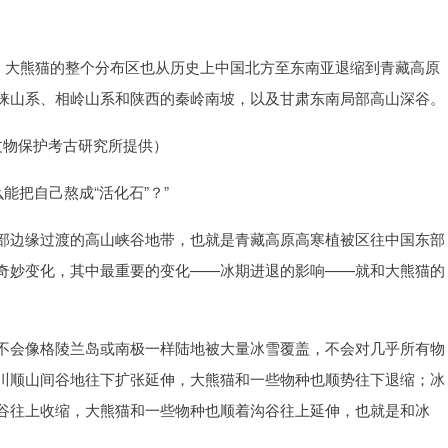
现了。大熊猫的整个分布区也从历史上中国北方至东南亚退缩到青藏高原
崃山系、相岭山系和陕西的秦岭南坡，以及甘肃东南局部高山深谷。
通市文物保护考古研究所提供）
能把自己熬成“活化石”？”
部边缘过渡的高山峡谷地带，也就是青藏高原高寒植被区往中国东部
奇妙变化，其中最重要的变化——冰期进退的影响——就和大熊猫的
不会像格陵兰岛或南极一样陆地被大量冰雪覆盖，不会对几乎所有物
川顺山间谷地往下扩张延伸，大熊猫和一些物种也顺势往下退缩；冰
谷往上收缩，大熊猫和一些物种也顺着沟谷往上延伸，也就是和冰