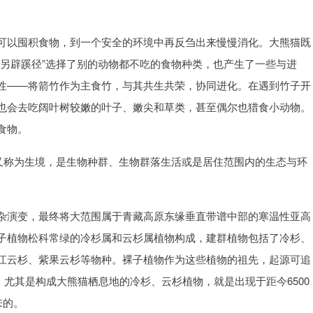
可以囤积食物，到一个安全的环境中再反刍出来慢慢消化。大熊猫既
“另辟蹊径”选择了别的动物都不吃的食物种类，也产生了一些与进
性——将箭竹作为主食竹，与其共生共荣，协同进化。在遇到竹子开
也会去吃阔叶树较嫩的叶子、嫩尖和草类，甚至偶尔也猎食小动物。
食物。
地又称为生境，是生物种群、生物群落生活或是居住范围内的生态与环
杂演变，最终将大范围属于青藏高原东缘垂直带谱中部的寒温性亚高
子植物松科常绿的冷杉属和云杉属植物构成，建群植物包括了冷杉、
江云杉、紫果云杉等物种。裸子植物作为这些植物的祖先，起源可追
物，尤其是构成大熊猫栖息地的冷杉、云杉植物，就是出现于距今6500
来的。