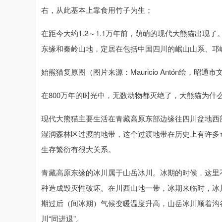
右，从此基本上靠食用竹子为生；
在距今大约1.2～1.1万年前，萌萌的现代大熊猫出
东缘和秦岭山地，定居在包括中国四川的岷山山系、邛
始熊猫复原图（图片来源：Mauricio Antón绘，昭
在800万年的时光中，无数动物都灭绝了，大熊猫为什么
现代大熊猫主要生活在青藏高原东部边缘往四川盆地西
湿润森林区过渡的地带，这个过渡地带在历史上有许多
生存繁衍有很大关系。
青藏高原东缘的冰川属于山岳冰川。冰期的时候，这里
种造成毁灭性破坏。在川西山地一带，冰期来临时，冰
期过后（间冰期）气候变暖温度升高，山岳冰川顺着沟
川“同进退”。