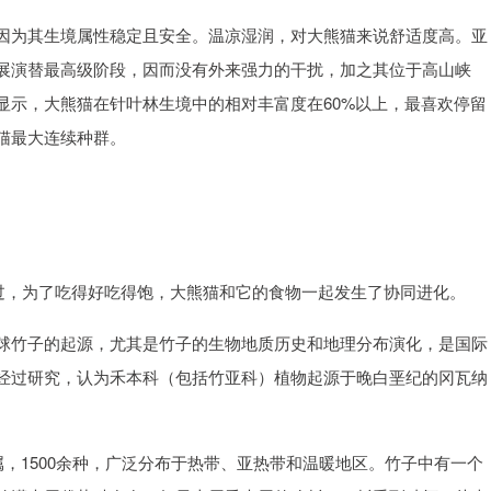
因为其生境属性稳定且安全。温凉湿润，对大熊猫来说舒适度高。亚
展演替最高级阶段，因而没有外来强力的干扰，加之其位于高山峡
显示，大熊猫在针叶林生境中的相对丰富度在60%以上，最喜欢停留
猫最大连续种群。
不过，为了吃得好吃得饱，大熊猫和它的食物一起发生了协同进化。
球竹子的起源，尤其是竹子的生物地质历史和地理分布演化，是国际
经过研究，认为禾本科（包括竹亚科）植物起源于晚白垩纪的冈瓦纳
属，1500余种，广泛分布于热带、亚热带和温暖地区。竹子中有一个