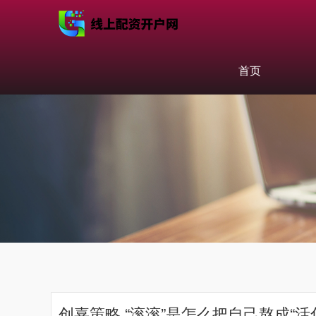
首页
创嘉策略 “滚滚”是怎么把自己熬成“活