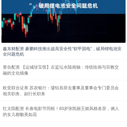
鑫东财配资 豪鹏科技推出超高安全性“软甲固电”，破局锂电池安
全问题危机
誉合配资 【运城珍宝馆】左监坛水陆画轴：传统绘画与宗教交
融的文化镜像
欧亚联合证券 苏农银行：缪钰辰辞去董事及董事会专门委员会
相关职务、副行长职务
红太阳配资 长春电影节同框！63岁张凯丽王姬风格各异，俩人
的女儿都貌美如花