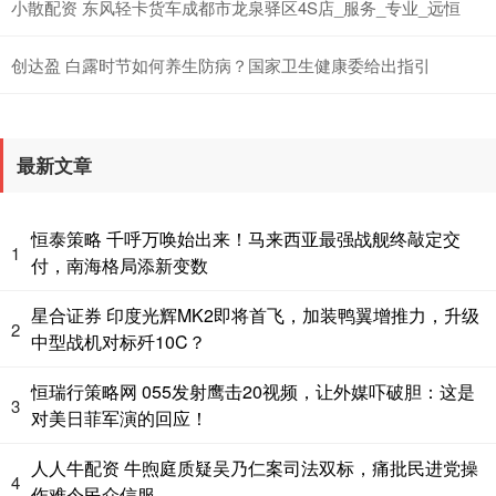
小散配资 东风轻卡货车成都市龙泉驿区4S店_服务_专业_远恒
创达盈 白露时节如何养生防病？国家卫生健康委给出指引
最新文章
恒泰策略 千呼万唤始出来！马来西亚最强战舰终敲定交
1
付，南海格局添新变数
星合证券 印度光辉MK2即将首飞，加装鸭翼增推力，升级
2
中型战机对标歼10C？
恒瑞行策略网 055发射鹰击20视频，让外媒吓破胆：这是
3
对美日菲军演的回应！
人人牛配资 牛煦庭质疑吴乃仁案司法双标，痛批民进党操
4
作难令民众信服