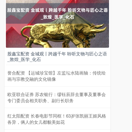
股鑫宝配资 金城观丨跨越千年 聆听文物与匠心之语
_敦煌_医学_化石
誉合配资 【运城珍宝馆】左监坛水陆画轴：传统绘
画与宗教交融的文化镜像
欧亚联合证券 苏农银行：缪钰辰辞去董事及董事会
专门委员会相关职务、副行长职务
红太阳配资 长春电影节同框！63岁张凯丽王姬风格
各异，俩人的女儿都貌美如花