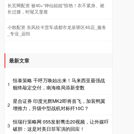
长宏网配资 被40+“神仙姐姐”惊艳！衣不紧身、裙
长过膝，时髦又显瘦
小散配资 东风轻卡货车成都市龙泉驿区4S店_服务
_专业_远恒
最新文章
恒泰策略 千呼万唤始出来！马来西亚最强战
1
舰终敲定交付，南海格局添新变数
星合证券 印度光辉MK2即将首飞，加装鸭翼
2
增推力，升级中型战机对标歼10C？
恒瑞行策略网 055发射鹰击20视频，让外媒吓
3
破胆：这是对美日菲军演的回应！