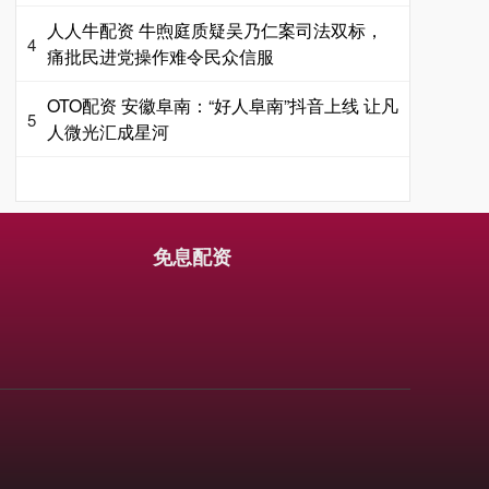
人人牛配资 牛煦庭质疑吴乃仁案司法双标，
4
痛批民进党操作难令民众信服
OTO配资 安徽阜南：“好人阜南”抖音上线 让凡
5
人微光汇成星河
免息配资