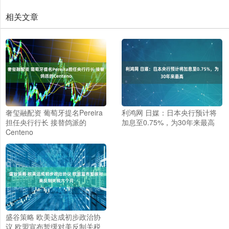
相关文章
奢玺融配资 葡萄牙提名Pereira
利鸿网 日媒：日本央行预计将
担任央行行长 接替鸽派的
加息至0.75%，为30年来最高
Centeno
盛谷策略 欧美达成初步政治协
议 欧盟宣布暂缓对美反制关税