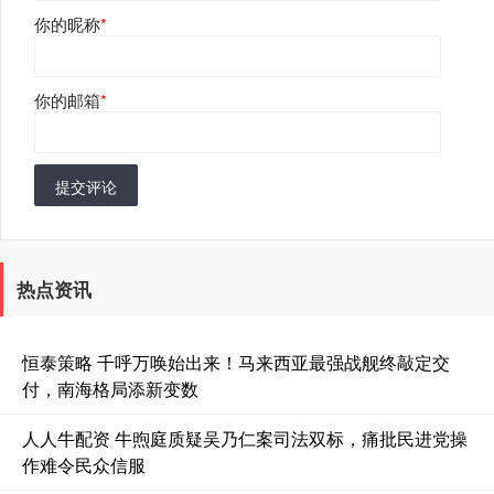
你的昵称
*
你的邮箱
*
提交评论
热点资讯
恒泰策略 千呼万唤始出来！马来西亚最强战舰终敲定交
付，南海格局添新变数
人人牛配资 牛煦庭质疑吴乃仁案司法双标，痛批民进党操
作难令民众信服