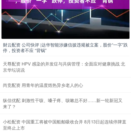
财云配资 公司快评 |达华智能涉嫌信披违规被立案，股价“一字”跌
停，投资者不应 “背锅”
天尊配资 HPV 感染的并发症与共病管理：全面应对健康挑战 北
京华坛说说
尚竞配资 用青年的温度焐热异乡老人的心
纵信优配 刺激性干咳、嗓子疼、咳嗽总不好……新一轮新冠又
来了？
小松配资 中国重工将被中国船舶吸收合并 8月13日起连续停牌直
至终止上市