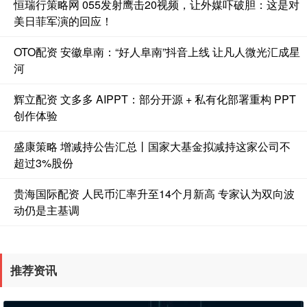
恒瑞行策略网 055发射鹰击20视频，让外媒吓破胆：这是对
美日菲军演的回应！
OTO配资 安徽阜南：“好人阜南”抖音上线 让凡人微光汇成星
河
辉立配资 文多多 AIPPT：部分开源 + 私有化部署重构 PPT
创作体验
盛康策略 增减持公告汇总丨国家大基金拟减持这家公司不
超过3%股份
贵海国际配资 人民币汇率升至14个月新高 专家认为双向波
动仍是主基调
推荐资讯