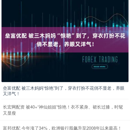
垒富优配 被三木妈妈“惊艳”到了，穿衣打扮不花俏不显老，养眼
又洋气！
长宏网配资 被40+“神仙姐姐”惊艳！衣不紧身、裙长过膝，时髦
又显瘦
富邦优配 今年涨了34%，欧洲银行股飙升至2008年以来最高！