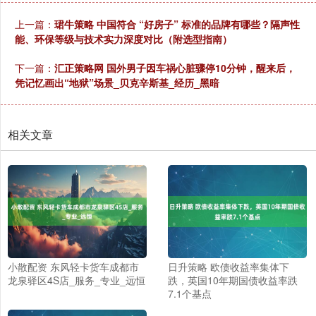
上一篇：
珺牛策略 中国符合 “好房子” 标准的品牌有哪些？隔声性
能、环保等级与技术实力深度对比（附选型指南）
下一篇：
汇正策略网 国外男子因车祸心脏骤停10分钟，醒来后，
凭记忆画出“地狱”场景_贝克辛斯基_经历_黑暗
相关文章
小散配资 东风轻卡货车成都市
日升策略 欧债收益率集体下
龙泉驿区4S店_服务_专业_远恒
跌，英国10年期国债收益率跌
7.1个基点