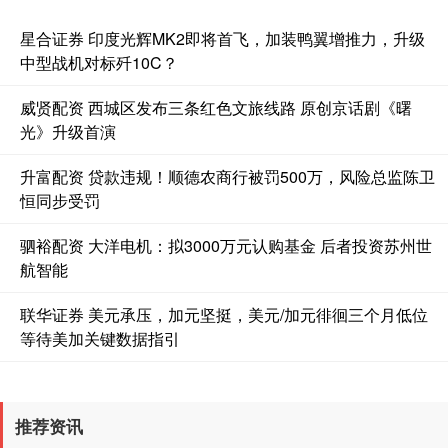
星合证券 印度光辉MK2即将首飞，加装鸭翼增推力，升级
中型战机对标歼10C？
威贤配资 西城区发布三条红色文旅线路 原创京话剧《曙
光》升级首演
升富配资 贷款违规！顺德农商行被罚500万，风险总监陈卫
恒同步受罚
驷裕配资 大洋电机：拟3000万元认购基金 后者投资苏州世
航智能
联华证券 美元承压，加元坚挺，美元/加元徘徊三个月低位
等待美加关键数据指引
推荐资讯