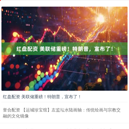
红盘配资 美联储重磅！特朗普，宣布了！
誉合配资 【运城珍宝馆】左监坛水陆画轴：传统绘画与宗教交
融的文化镜像