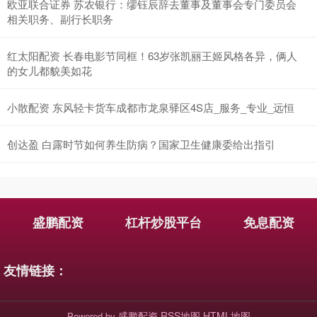
欧亚联合证券 苏农银行：缪钰辰辞去董事及董事会专门委员会
相关职务、副行长职务
红太阳配资 长春电影节同框！63岁张凯丽王姬风格各异，俩人
的女儿都貌美如花
小散配资 东风轻卡货车成都市龙泉驿区4S店_服务_专业_远恒
创达盈 白露时节如何养生防病？国家卫生健康委给出指引
盛鹏配资
杠杆炒股平台
免息配资
友情链接：
盛鹏配资
RSS地图
HTML地图
Powered by