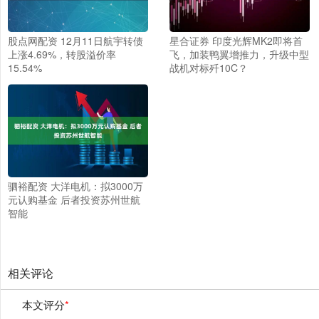
股点网配资 12月11日航宇转债
星合证券 印度光辉MK2即将首
上涨4.69%，转股溢价率
飞，加装鸭翼增推力，升级中型
15.54%
战机对标歼10C？
驷裕配资 大洋电机：拟3000万
元认购基金 后者投资苏州世航
智能
相关评论
本文评分
*