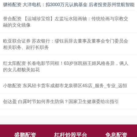
驷裕配资 大洋电机：拟3000万元认购基金 后者投资苏州世航智能
誉合配资 【运城珍宝馆】左监坛水陆画轴：传统绘画与宗教交
融的文化镜像
欧亚联合证券 苏农银行：缪钰辰辞去董事及董事会专门委员会
相关职务、副行长职务
红太阳配资 长春电影节同框！63岁张凯丽王姬风格各异，俩人
的女儿都貌美如花
小散配资 东风轻卡货车成都市龙泉驿区4S店_服务_专业_远恒
创达盈 白露时节如何养生防病？国家卫生健康委给出指引
盛鹏配资
杠杆炒股平台
免息配资