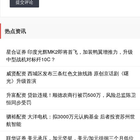
提交评论
热点资讯
星合证券 印度光辉MK2即将首飞，加装鸭翼增推力，升级
中型战机对标歼10C？
威贤配资 西城区发布三条红色文旅线路 原创京话剧《曙
光》升级首演
升富配资 贷款违规！顺德农商行被罚500万，风险总监陈卫
恒同步受罚
驷裕配资 大洋电机：拟3000万元认购基金 后者投资苏州世
航智能
联华证券 美元承压，加元坚挺，美元/加元徘徊三个月低位