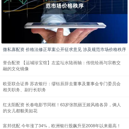
微私寡配资 价格法修正草案公开征求意见 涉及规范市场价格秩序
誉合配资 【运城珍宝馆】左监坛水陆画轴：传统绘画与宗教交
融的文化镜像
欧亚联合证券 苏农银行：缪钰辰辞去董事及董事会专门委员会
相关职务、副行长职务
红太阳配资 长春电影节同框！63岁张凯丽王姬风格各异，俩人
的女儿都貌美如花
富邦优配 今年涨了34%，欧洲银行股飙升至2008年以来最高！