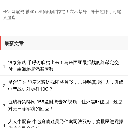
长宏网配资 被40+“神仙姐姐”惊艳！衣不紧身、裙长过膝，时髦
又显瘦
最新文章
恒泰策略 千呼万唤始出来！马来西亚最强战舰终敲定交
1
付，南海格局添新变数
星合证券 印度光辉MK2即将首飞，加装鸭翼增推力，升级
2
中型战机对标歼10C？
恒瑞行策略网 055发射鹰击20视频，让外媒吓破胆：这是
3
对美日菲军演的回应！
人人牛配资 牛煦庭质疑吴乃仁案司法双标，痛批民进党操
4