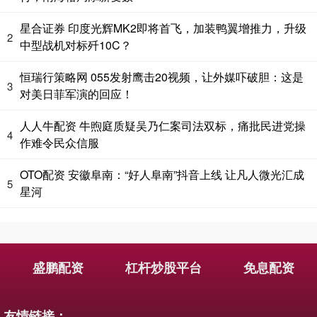
星合证券 印度光辉MK2即将首飞，加装鸭翼增推力，升级
2
中型战机对标歼10C？
恒瑞行策略网 055发射鹰击20视频，让外媒吓破胆：这是
3
对美日菲军演的回应！
人人牛配资 牛煦庭质疑吴乃仁案司法双标，痛批民进党操
4
作难令民众信服
OTO配资 安徽阜南：“好人阜南”抖音上线 让凡人微光汇成
5
星河
盛鹏配资
杠杆炒股平台
免息配资
友情链接：