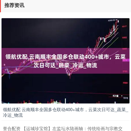
推荐资讯
领航优配 云南顺丰全国多仓联动400+城市，云菜次日可达_蔬菜_
冷运_物流
誉合配资 【运城珍宝馆】左监坛水陆画轴：传统绘画与宗教交