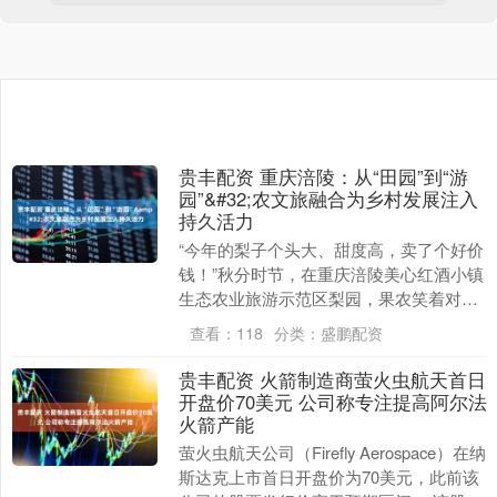
贵丰配资 重庆涪陵：从“田园”到“游
园”&#32;农文旅融合为乡村发展注入
持久活力
“今年的梨子个头大、甜度高，卖了个好价
钱！”秋分时节，在重庆涪陵美心红酒小镇
生态农业旅游示范区梨园，果农笑着对记
者说，眼中满是对收获的满足。 这里的村
查看：
118
分类：
盛鹏配资
民们正进行....
贵丰配资 火箭制造商萤火虫航天首日
开盘价70美元 公司称专注提高阿尔法
火箭产能
萤火虫航天公司（Firefly Aerospace）在纳
斯达克上市首日开盘价为70美元，此前该