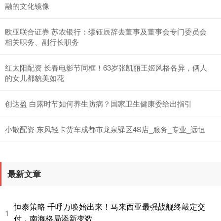
融的文化镜像
欧亚联合证券 苏农银行：缪钰辰辞去董事及董事会专门委员会
相关职务、副行长职务
红太阳配资 长春电影节同框！63岁张凯丽王姬风格各异，俩人
的女儿都貌美如花
创达盈 白露时节如何养生防病？国家卫生健康委给出指引
小散配资 东风轻卡货车成都市龙泉驿区4S店_服务_专业_远恒
最新文章
恒泰策略 千呼万唤始出来！马来西亚最强战舰终敲定交
1
付，南海格局添新变数