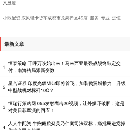
又显瘦
小散配资 东风轻卡货车成都市龙泉驿区4S店_服务_专业_远恒
最新文章
恒泰策略 千呼万唤始出来！马来西亚最强战舰终敲定交
1
付，南海格局添新变数
星合证券 印度光辉MK2即将首飞，加装鸭翼增推力，升级
2
中型战机对标歼10C？
恒瑞行策略网 055发射鹰击20视频，让外媒吓破胆：这是
3
对美日菲军演的回应！
人人牛配资 牛煦庭质疑吴乃仁案司法双标，痛批民进党操
4