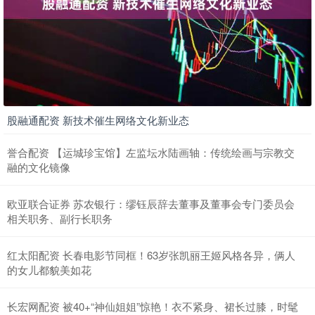
股融通配资 新技术催生网络文化新业态
誉合配资 【运城珍宝馆】左监坛水陆画轴：传统绘画与宗教交
融的文化镜像
欧亚联合证券 苏农银行：缪钰辰辞去董事及董事会专门委员会
相关职务、副行长职务
红太阳配资 长春电影节同框！63岁张凯丽王姬风格各异，俩人
的女儿都貌美如花
长宏网配资 被40+“神仙姐姐”惊艳！衣不紧身、裙长过膝，时髦