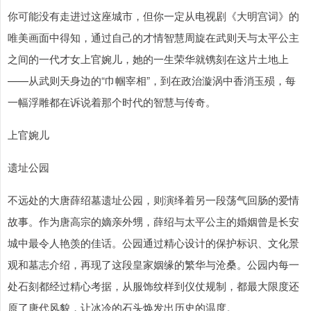
你可能没有走进过这座城市，但你一定从电视剧《大明宫词》的
唯美画面中得知，通过自己的才情智慧周旋在武则天与太平公主
之间的一代才女上官婉儿，她的一生荣华就镌刻在这片土地上
——从武则天身边的“巾帼宰相”，到在政治漩涡中香消玉殒，每
一幅浮雕都在诉说着那个时代的智慧与传奇。
上官婉儿
遗址公园
不远处的大唐薛绍墓遗址公园，则演绎着另一段荡气回肠的爱情
故事。作为唐高宗的嫡亲外甥，薛绍与太平公主的婚姻曾是长安
城中最令人艳羡的佳话。公园通过精心设计的保护标识、文化景
观和墓志介绍，再现了这段皇家姻缘的繁华与沧桑。公园内每一
处石刻都经过精心考据，从服饰纹样到仪仗规制，都最大限度还
原了唐代风貌，让冰冷的石头焕发出历史的温度。