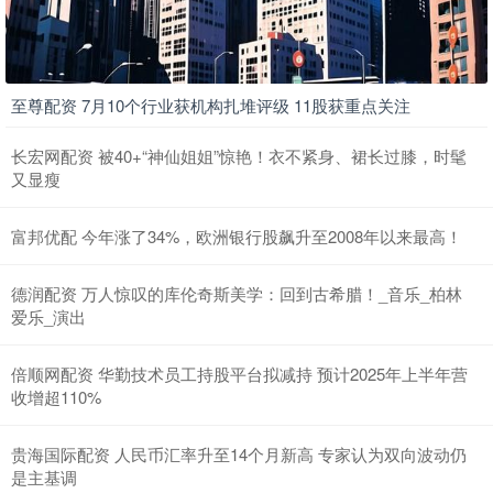
至尊配资 7月10个行业获机构扎堆评级 11股获重点关注
长宏网配资 被40+“神仙姐姐”惊艳！衣不紧身、裙长过膝，时髦
又显瘦
富邦优配 今年涨了34%，欧洲银行股飙升至2008年以来最高！
德润配资 万人惊叹的库伦奇斯美学：回到古希腊！_音乐_柏林
爱乐_演出
倍顺网配资 华勤技术员工持股平台拟减持 预计2025年上半年营
收增超110%
贵海国际配资 人民币汇率升至14个月新高 专家认为双向波动仍
是主基调