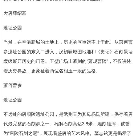
大唐薛绍墓
遗址公园
当然，在空港新城的土地上，历史的厚重远不止于此。从萧何曹
参遗址公园的东入口进入，汉初疆域图地雕和《史记》石刻景墙
缓缓展开历史的画卷。玉璧广场上篆刻的“萧规曹随”，不仅讲述
着历史典故，更象征着两位名相玉一般的品格。
萧何曹参
遗址公园
不远处的唐顺陵遗址公园，是武则天为其母杨氏所建，保存着唐
代最完整的石刻群之一。雄狮石刻高达3.8米，雕刻雄浑，被誉
为“唐陵石刻之冠”，展现着盛唐的艺术风格。墓志铭更是揭示了