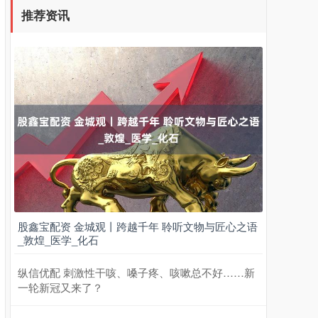
推荐资讯
股鑫宝配资 金城观丨跨越千年 聆听文物与匠心之语
_敦煌_医学_化石
纵信优配 刺激性干咳、嗓子疼、咳嗽总不好……新
一轮新冠又来了？