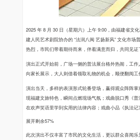
2025 年 8 月 30 日（星期六）上午 9:00，
建人民艺术剧院协办的 “法润八闽 艺扬新风” 文化
热烈，市民们带着期待而来，伴着满意而归，共同见证
演出正式开始前，广场一侧的普法展台格外热闹，工作
向家长展示，大人则借着领取礼物的机会，顺便翻阅工
演出当天，多样的表演形式轮番登场，赢得观众阵阵掌
现福建文旅特色，瞬间点燃现场气氛；戏曲脱口秀《普
在欢声笑语里学到实用的法律内容；戏曲小品《执法记
展开剩余57%
此次演出不仅丰富了市民的文化生活，更以群众喜闻乐