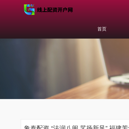
首页
象泰配资 “法润八闽 艺扬新风” 福