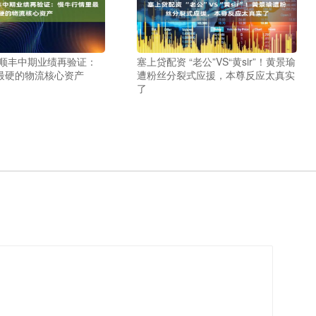
 顺丰中期业绩再验证：
塞上贷配资 “老公”VS“黄sir”！黄景瑜
最硬的物流核心资产
遭粉丝分裂式应援，本尊反应太真实
了