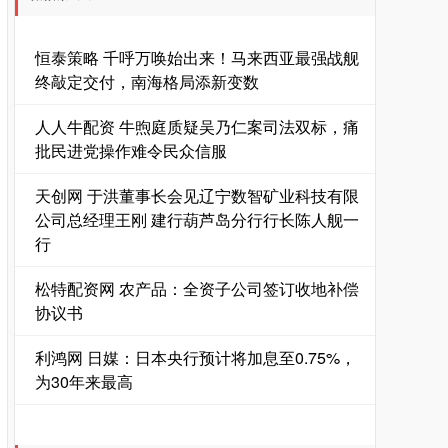
恒泰策略 千呼万唤始出来！马来西亚最强战舰
终敲定交付，南海格局添新变数
人人牛配资 牛煦庭质疑吴乃仁案司法双标，痛
批民进党操作难令民众信服
天创网 于洪董事长会见辽宁数智矿业科技有限
公司总经理王刚 建行葫芦岛分行行长陈人舰一
行
松特配资网 农产品：全资子公司签订收地补偿
协议书
利鸿网 日媒：日本央行预计将加息至0.75%，
为30年来最高