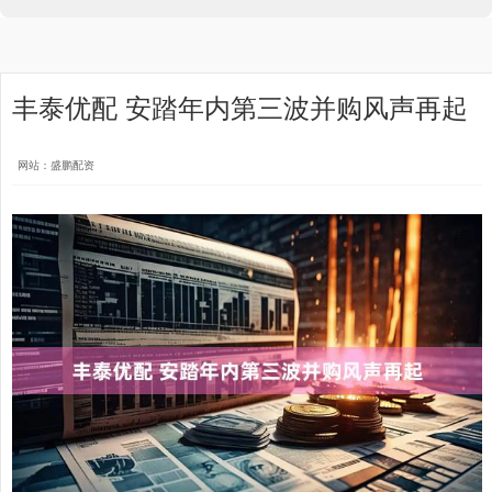
丰泰优配 安踏年内第三波并购风声再起
网站：盛鹏配资