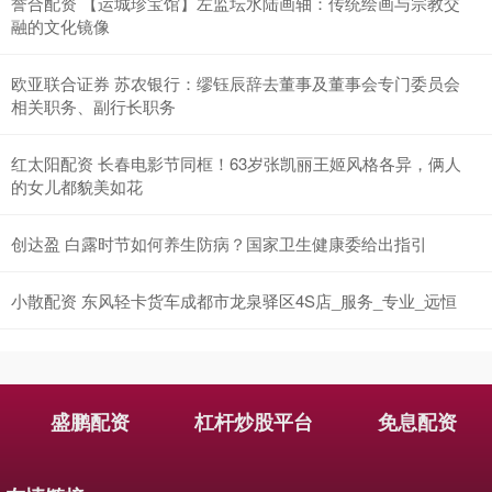
誉合配资 【运城珍宝馆】左监坛水陆画轴：传统绘画与宗教交
融的文化镜像
欧亚联合证券 苏农银行：缪钰辰辞去董事及董事会专门委员会
相关职务、副行长职务
红太阳配资 长春电影节同框！63岁张凯丽王姬风格各异，俩人
的女儿都貌美如花
创达盈 白露时节如何养生防病？国家卫生健康委给出指引
小散配资 东风轻卡货车成都市龙泉驿区4S店_服务_专业_远恒
盛鹏配资
杠杆炒股平台
免息配资