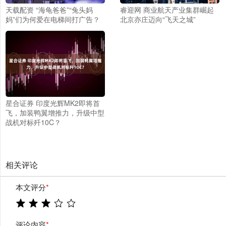
天载配资 “海龟爸爸”“兔头妈
睿迎网 商业航天产业集群崛起
妈”们为何爱在电梯间打广告？
北京亦庄迈向“飞天之城”
星合证券 印度光辉MK2即将首
飞，加装鸭翼增推力，升级中型
战机对标歼10C？
相关评论
本文评分
*
评论内容
*