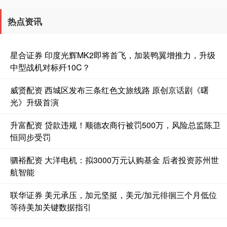
热点资讯
星合证券 印度光辉MK2即将首飞，加装鸭翼增推力，升级
中型战机对标歼10C？
威贤配资 西城区发布三条红色文旅线路 原创京话剧《曙
光》升级首演
升富配资 贷款违规！顺德农商行被罚500万，风险总监陈卫
恒同步受罚
驷裕配资 大洋电机：拟3000万元认购基金 后者投资苏州世
航智能
联华证券 美元承压，加元坚挺，美元/加元徘徊三个月低位
等待美加关键数据指引